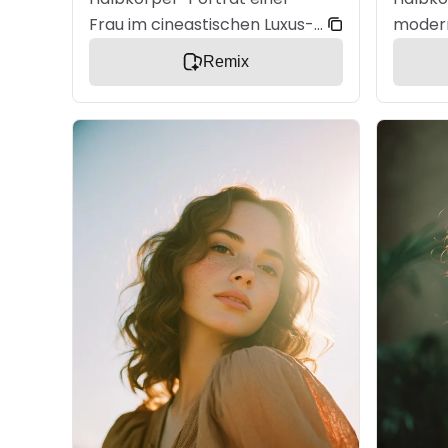
Frau im cineastischen Luxus-
modern
Stil. Aufnahme vom
Leicht
Remix
Oberkörper bis zum Kopf,
ruhige
leichte Drehung und
Blick. 
entspannte Haltung, ruhiger
einem 
selbstbewusster Blick in die
Blazer 
Kamera. Natürlich fallendes
Seidens
Haar mit weicher
Licht m
Lichtdurchlässigkeit.
Sehr re
Hochwertige Couture mit
Augen.
sanften Stofffalten und
Hinter
dezentem Glanz.
Bokeh.
Cinematisches Licht mit
Editori
weichen Schatten, Rim Light
realist
für Haare und Schultern.
Realistische Hautstruktur mit
feinen Details. Sehr geringe