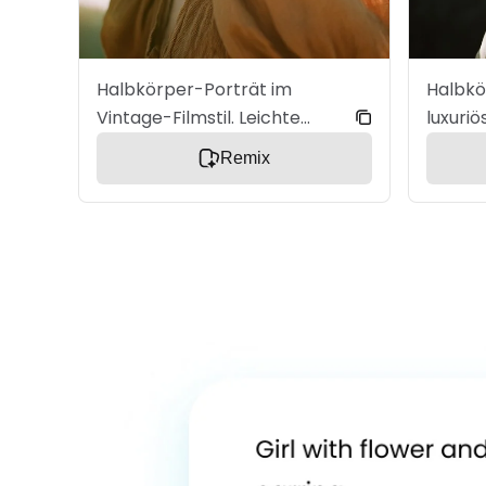
Tiefenschärfe mit weichem
Bokeh. Editorial Fashion Look
in Ultra-Realismus.
Halbkörper-Porträt im
Halbkö
Vintage-Filmstil. Leichte
luxuri
Drehung, entspannte Haltung,
Ruhige
Remix
nachdenklicher Blick. Welliges
Ausstr
Haar im Retro-Stil. Bluse im
natürl
70er-Jahre-Design mit
Seiden
warmen, erdigen Farben.
Kaschm
Goldenes Abendlicht mit
Textur
leichtem Film-Glow und
Fenste
dezenter Körnung. Weiches
Schatt
Bokeh und nostalgische
Hautde
Atmosphäre. Ultra
Augenr
realistischer Film-Editorial-
Hinter
Look.
Strukt
Beauty-