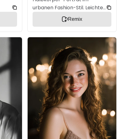
urbanen Fashion-Stil. Leichte
hung,
Drehung, entspannte Pose,
Remix
t
direkter Blick. Glattes Haar
,
mit kühlem Glanz. Schlichter
ichem
Blazer in monochromen
d mit
Farben. Natürlich kühles
Tageslicht mit weichen
Schatten. Realistische
Hautdetails. Unscharfer
m
urbaner Hintergrund mit
Bokeh. Moderner High-
sche
Fashion-Look.
em