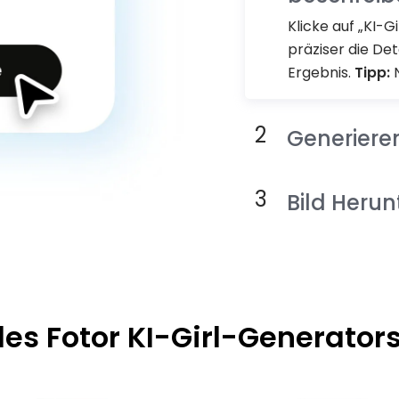
Klicke auf „KI-G
präziser die Deta
Ergebnis.
Tipp:
N
Generiere
Bild Heru
es Fotor KI-Girl-Generators