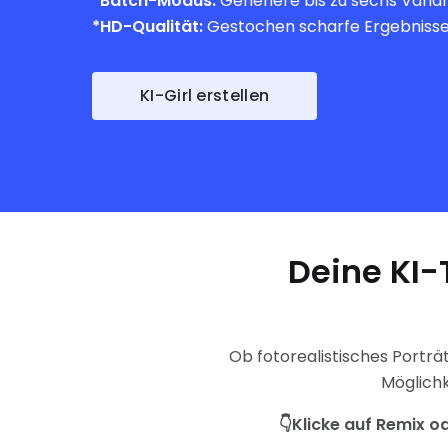
*Batch-Modus:
Generiere bis zu sechs Varian
*HD-Qualität:
Gestochen scharfe Ergebnisse f
KI-Girl erstellen
Deine KI-
Ob fotorealistisches Porträt
Möglichk
👇Klicke auf Remix o