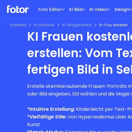
Foto Editor
KI Bild
KI Video
Design
Startseite
KI-Bildtools
KI-Bildgenerator
KI-Frau erstellen
KI Frauen kostenl
erstellen: Vom T
fertigen Bild in 
Erstelle atemberaubende Frauen-Porträts mit
oder Bild eingeben, Stil wählen und die Magie 
*Intuitive Erstellung:
Kinderleicht per Text-P
*Vielfältige Stile:
Von Hyperrealismus über Ani
Kunst.