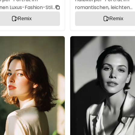
en Luxus-Fashion-Stil.
romantischen, leichten
 angewinkelte Pose mit
Editorial-Stil. Sanfte Dre
Remix
Remix
m, selbstbewusstem
entspannter Ausdruck mi
Glattes Haar hinter
leichtem Lächeln. Langes
Ohr. Strukturierter
weiches Haar mit natürl
mit Satin- und
Volumen. Fließendes Klei
toff. Kühles, weiches
floralen Details und
it subtilen Schatten.
transparenten
alistische Haut und
Stoffschichten. Warmes,
 Minimalistischer
weiches Licht mit sanfte
grund mit unscharfem
Glow um Haare und Haut.
 Hochwertiger
Pastellfarbene, träumeri
al-Look, ultra
Stimmung. Sehr geringe
isch.
Tiefenschärfe mit weich
Bokeh.