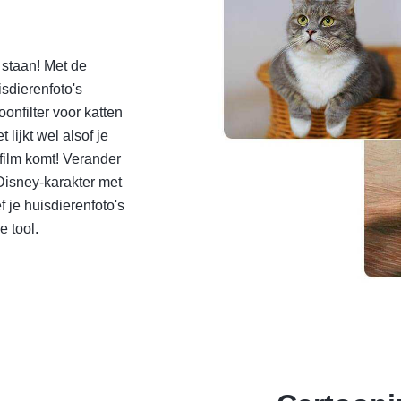
n staan! Met de
isdierenfoto's
onfilter voor katten
 lijkt wel alsof je
-film komt! Verander
 Disney-karakter met
f je huisdierenfoto's
 tool.