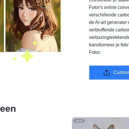
Fotor's online conv
verschillende cartoo
de AI-art generator
verbluffende cartoo
verbazingwekkende e
transformeer je foto
Fotor.
Cartoo
 een