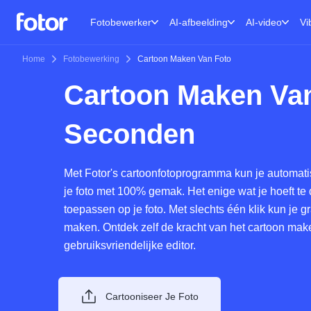
Fotobewerker
AI-afbeelding
AI-video
Vi
Home
Fotobewerking
Cartoon Maken Van Foto
Cartoon Maken Van
Seconden
Met Fotor's cartoonfotoprogramma kun je automat
je foto met 100% gemak. Het enige wat je hoeft te d
toepassen op je foto. Met slechts één klik kun je g
maken. Ontdek zelf de kracht van het cartoon make
gebruiksvriendelijke editor.
Cartooniseer Je Foto