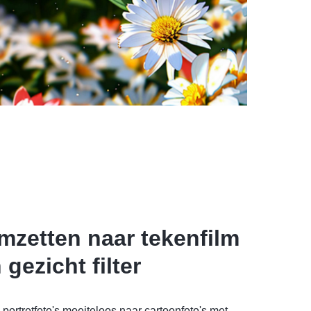
omzetten naar tekenfilm
 gezicht filter
 portretfoto's moeiteloos naar cartoonfoto's met