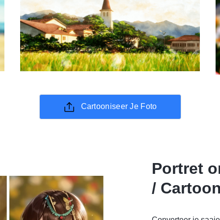
Cartooniseer Je Foto
Portret 
/ Cartoon
Converteer je saaie