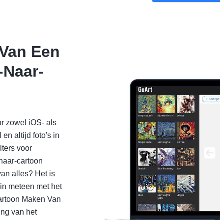
 Van Een
-Naar-
or zowel iOS- als
n altijd foto's in
lters voor
-naar-cartoon
an alles? Het is
in meteen met het
Cartoon Maken Van
ing van het