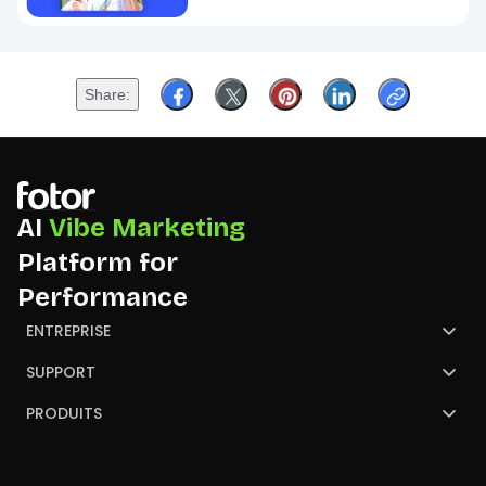
Share
AI
Vibe Marketing
Platform for
Performance
ENTREPRISE
À propos de Fotor
SUPPORT
Nous contacter
Centre de Support
PRODUITS
NGO
GoArt