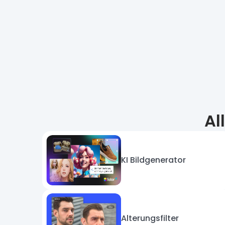
Al
KI Bildgenerator
Alterungsfilter