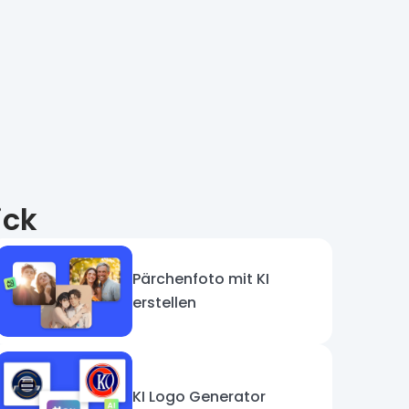
ick
Pärchenfoto mit KI
erstellen
KI Logo Generator