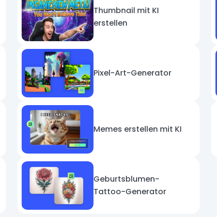
Thumbnail mit KI
erstellen
Pixel-Art-Generator
Memes erstellen mit KI
Geburtsblumen-
Tattoo-Generator