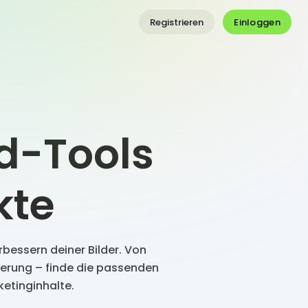
Einloggen
Registrieren
ld-Tools
kte
rbessern deiner Bilder. Von
ierung – finde die passenden
ketinginhalte.