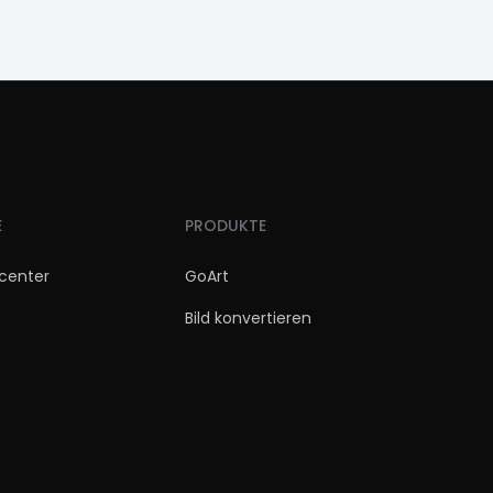
E
PRODUKTE
ecenter
GoArt
Bild konvertieren