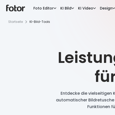
Foto Editor
KI Bild
KI Video
Design
Startseite
KI-Bild-Tools
Leistun
fü
Entdecke die vielseitigen 
automatischer Bildretusche 
Funktionen fü