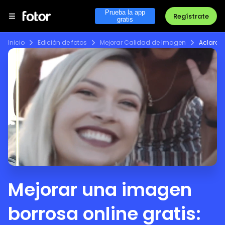
Prueba la app
Regístrate
gratis
Inicio
Edición de fotos
Mejorar Calidad de Imagen
Aclarar 
Mejorar una imagen
borrosa online gratis: