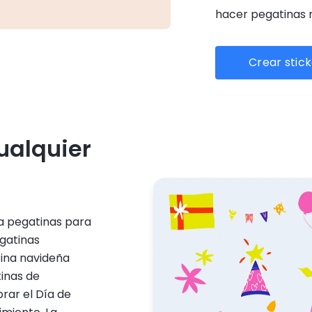
hacer pegatinas 
Crear stic
ualquier
sa pegatinas para
egatinas
tina navideña
tinas de
rar el Día de