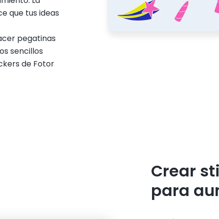
miento. La
e que tus ideas
hacer pegatinas
os sencillos
ckers de Fotor
Crear s
para au