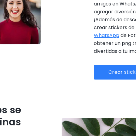
amigos en WhatsA
agregar diversión
¡Además de desca
crear stickers de
WhatsApp
de Fot
obtener un png t
divertidas a tu im
Crear stic
os se
inas