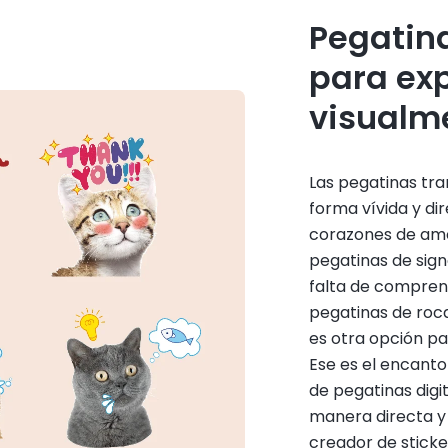
Pegatin
para ex
visualm
Las pegatinas tr
forma vívida y di
corazones de amo
pegatinas de sign
falta de comprens
pegatinas de roc
es otra opción pa
Ese es el encanto
de pegatinas digi
manera directa y 
creador de sticke