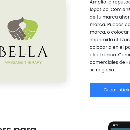
Amplía la reputac
logotipo. Comienz
de tu marca ahora
marca. Puedes col
marca, o colocar 
imprimirla utiliz
colocarla en el p
electrónico. Comi
comerciales de F
su negocio.
Crear stic
ers para