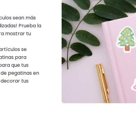
ículos sean más
izadas! Prueba la
ra mostrar tu
rtículos se
atinas para
para que tus
r de pegatinas en
 decorar tus