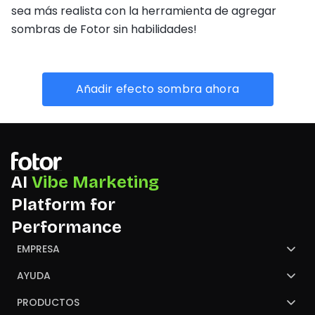
sea más realista con la herramienta de agregar
sombras de Fotor sin habilidades!
Añadir efecto sombra ahora
AI
Vibe Marketing
Platform for
Performance
EMPRESA
¿Quiénes somos?
AYUDA
Contacto
Centro de ayuda
PRODUCTOS