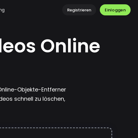
ung
Einloggen
Registrieren
eos Online
Online-Objekte-Entferner
deos schnell zu löschen,