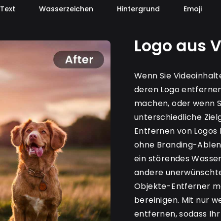
Text
Wasserzeichen
Hintergrund
Emoji
Logo aus V
Wenn Sie Videoinhalt
deren Logo entferne
machen, oder wenn S
unterschiedliche Zie
Entfernen von Logos 
ohne Branding-Ablen
ein störendes Wasser
andere unerwünschte 
Objekte-Entferner ma
bereinigen. Mit nur w
entfernen, sodass Ihr