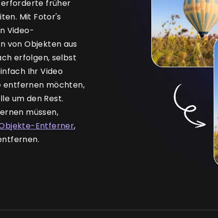
erforderte früher
ten. Mit Fotor's
in Video-
en von Objekten aus
ach erfolgen, selbst
infach Ihr Video
ie entfernen möchten,
le um den Rest.
fernen müssen,
Objekte-Entferner
,
entfernen.