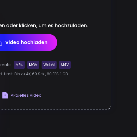
hen oder klicken, um es hochzuladen.
Video hochladen
ormate:
MP4
MOV
WebM
M4V
Limit: Bis zu 4K, 60 Sek., 60 FPS, 1 GB
Aktuelles Video