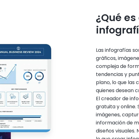
¿Qué es 
infograf
Las infografías s
gráficos, imágen
compleja de forma
tendencias y punt
plano, lo que las
quienes desean c
El creador de inf
gratuita y online.
imágenes, captura
información de ma
diseños visuales. 
lo que crear infog