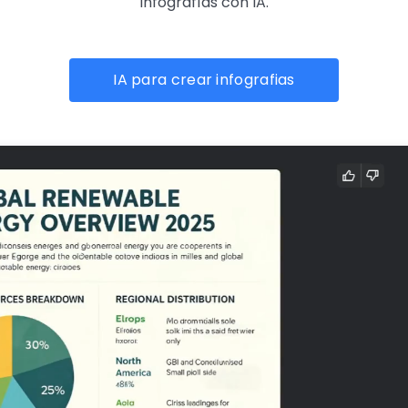
infografías con IA.
IA para crear infografias