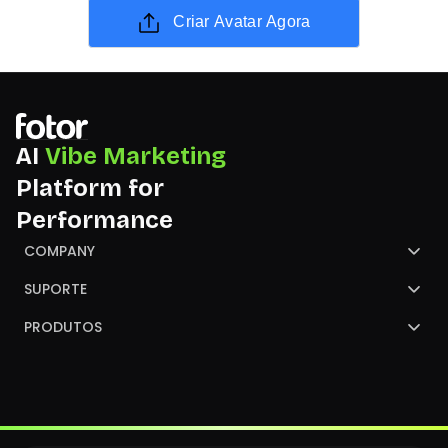
Criar Avatar Agora
AI
Vibe Marketing
Platform for
Performance
COMPANY
Sobre Fotor
SUPORTE
Fale com Fotor
Central de Ajuda
PRODUTOS
Parceiro
GoArt
Converter imagem